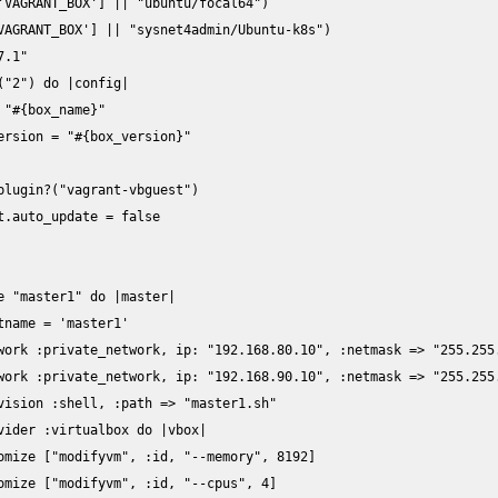
'VAGRANT_BOX'] || "ubuntu/focal64")

VAGRANT_BOX'] || "sysnet4admin/Ubuntu-k8s")

.1"

("2") do |config|
