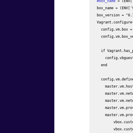
#box_name
 = (ENV[
box_name = (ENV['
box_version = "0.7
Vagrant.configure
  config.vm.box = "#{box_name}"

  config.vm.box_version = "#{box_version}"

  if Vagrant.has_plugin?("vagrant-vbguest")

    config.vbguest.auto_update = false

  end

  config.vm.define "master1" do |master|

    master.vm.hostname = 'master1'

    master.vm.network :private_network, ip: "192.168.80.10", :netmask => "255.255.255.0"

    master.vm.network :private_network, ip: "192.168.90.10", :netmask => "255.255.255.0"

    master.vm.provision :shell, :path => "master1.sh"

    master.vm.provider :virtualbox do |vbox|

        vbox.customize ["modifyvm", :id, "--memory", 8192]

        vbox.customize ["modifyvm", :id, "--cpus", 4]
